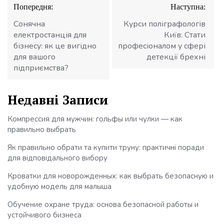
Навігація
Попередня:
Наступна:
записів
Сонячна
Курси поліграфологів
електростанція для
Київ: Стати
бізнесу: як це вигідно
професіоналом у сфері
для вашого
детекції брехні
підприємства?
Недавні Записи
Компрессия для мужчин: гольфы или чулки — как
правильно выбрать
Як правильно обрати та купити труну: практичні поради
для відповідального вибору
Кроватки для новорожденных: как выбрать безопасную и
удобную модель для малыша
Обучение охране труда: основа безопасной работы и
устойчивого бизнеса