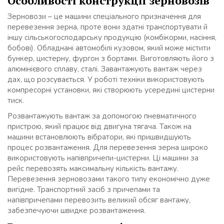
Особливості конструкції зерновозів
Зерновози – це машини спеціального призначення для
перевезення зерна, проте вони здатні транспортувати й
іншу сільськогосподарську продукцію (комбікорми, насіння,
бобові). Обладнані автомобілі кузовом, який може містити
бункер, цистерну, фургон з бортами. Виготовляють його з
алюмінієвого сплаву, сталі. Завантажують вантаж через
дах, що розсувається. У роботі техніки використовують
компресорні установки, які створюють усередині цистерни
тиск.
Розвантажують вантаж за допомогою пневматичного
пристрою, який працює від двигуна тягача. Також на
машини встановлюють вібратори, які пришвидшують
процес розвантаження. Для перевезення зерна широко
використовують напівпричепи-цистерни. Ці машини за
рейс перевозять максимальну кількість вантажу.
Перевезення зерновозами такого типу економічно дуже
вигідне. Транспортний засіб з причепами та
напівпричепами перевозить великий обсяг вантажу,
забезпечуючи швидке розвантаження.