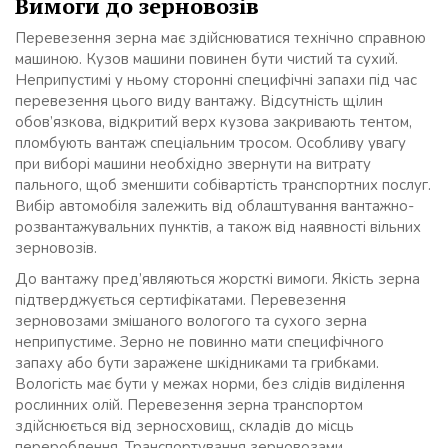
Вимоги до зерновозів
Перевезення зерна має здійснюватися технічно справною
машиною. Кузов машини повинен бути чистий та сухий.
Неприпустимі у ньому сторонні специфічні запахи під час
перевезення цього виду вантажу. Відсутність щілин
обов’язкова, відкритий верх кузова закривають тентом,
пломбують вантаж спеціальним тросом. Особливу увагу
при виборі машини необхідно звернути на витрату
пального, щоб зменшити собівартість транспортних послуг.
Вибір автомобіля залежить від облаштування вантажно-
розвантажувальних пунктів, а також від наявності вільних
зерновозів.
До вантажу пред’являються жорсткі вимоги. Якість зерна
підтверджується сертифікатами. Перевезення
зерновозами змішаного вологого та сухого зерна
неприпустиме. Зерно не повинно мати специфічного
запаху або бути заражене шкідниками та грибками.
Вологість має бути у межах норми, без слідів виділення
рослинних олій. Перевезення зерна транспортом
здійснюється від зерносховищ, складів до місць
перероблення. Транспортування зерновозами