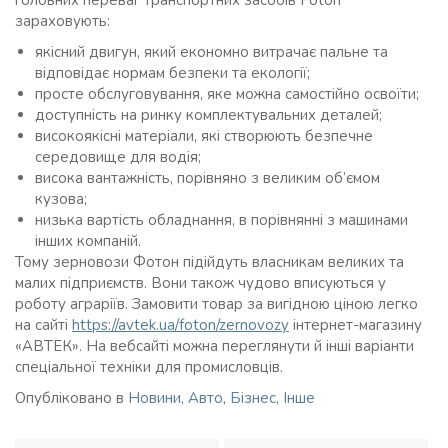
зараховують:
якісний двигун, який економно витрачає пальне та
відповідає нормам безпеки та екології;
просте обслуговування, яке можна самостійно освоїти;
доступність на ринку комплектувальних деталей;
високоякісні матеріали, які створюють безпечне
середовище для водія;
висока вантажність, порівняно з великим об’ємом
кузова;
низька вартість обладнання, в порівнянні з машинами
інших компаній.
Тому зерновози Фотон підійдуть власникам великих та
малих підприємств. Вони також чудово вписуються у
роботу аграріїв. Замовити товар за вигідною ціною легко
на сайті
https://avtek.ua/foton/zernovozy
інтернет-магазину
«АВТЕК». На вебсайті можна переглянути й інші варіанти
спеціальної техніки для промисловців.
Опубліковано в
Новини
,
Авто
,
Бізнес
,
Інше