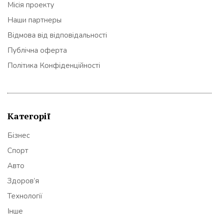
Місія проекту
Наши партнеры
Відмова від відповідальності
Публічна оферта
Політика Конфіденційності
Категорії
Бізнес
Спорт
Авто
Здоров’я
Технології
Інше