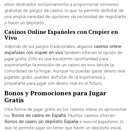
sitios dedicados exclusivamente a proporcionar versiones
gratuitas de juegos de casino, lo que te permite disfrutar de
una amplia variedad de opciones sin necesidad de registrarte
o hacer un depósito.
Casinos Online Españoles con Crupier en
Vivo
Además de los juegos tradicionales, algunos
casinos online
españoles con crupier en vivo
también ofrecen la opción de
jugar gratis. Esto es una excelente oportunidad para
experimentar la emoción de un casino en vivo desde la
comodidad de tu hogar. Aunque no puedas ganar dinero real
jugando gratis, puedes disfrutar de la experiencia y
prepararte para jugar con dinero real en el futuro.
Bonos y Promociones para Jugar
Gratis
Otra forma de jugar gratis en los casinos online es aprovechar
los
Bonos de casino en España
. Muchos casinos ofrecen
Bonos de casino sin depósito España
a nuevos jugadores, lo
que te permite jugar sin tener que hacer un depósito inicial.