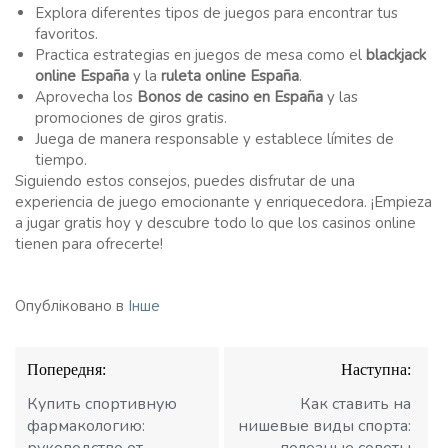
Explora diferentes tipos de juegos para encontrar tus
favoritos.
Practica estrategias en juegos de mesa como el
blackjack
online España
y la
ruleta online España
.
Aprovecha los
Bonos de casino en España
y las
promociones de giros gratis.
Juega de manera responsable y establece límites de
tiempo.
Siguiendo estos consejos, puedes disfrutar de una
experiencia de juego emocionante y enriquecedora. ¡Empieza
a jugar gratis hoy y descubre todo lo que los casinos online
tienen para ofrecerte!
Опубліковано в
Інше
Навігація
Попередня:
Наступна:
записів
Купить спортивную
Как ставить на
фармакологию:
нишевые виды спорта: