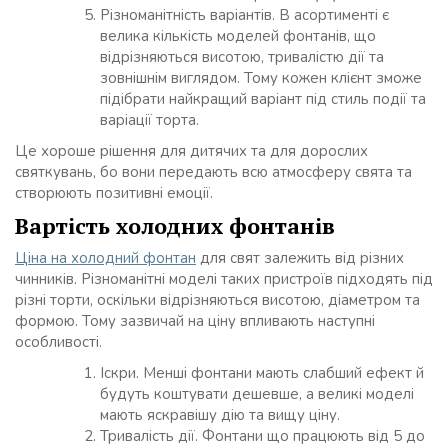
Різноманітність варіантів. В асортименті є
велика кількість моделей фонтанів, що
відрізняються висотою, тривалістю дії та
зовнішнім виглядом. Тому кожен клієнт зможе
підібрати найкращий варіант під стиль події та
варіації торта.
Це хороше рішення для дитячих та для дорослих
святкувань, бо вони передають всю атмосферу свята та
створюють позитивні емоції.
Вартість холодних фонтанів
Ціна на холодний фонтан
для свят залежить від різних
чинників. Різноманітні моделі таких пристроїв підходять під
різні торти, оскільки відрізняються висотою, діаметром та
формою. Тому зазвичай на ціну впливають наступні
особливості.
Іскри. Менші фонтани мають слабший ефект й
будуть коштувати дешевше, а великі моделі
мають яскравішу дію та вищу ціну.
Тривалість дії. Фонтани що працюють від 5 до