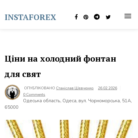
Skip
to
INSTAFOREX
content
TOG
NAVI
Ціни на холодний фонтан
для свят
ОПУБЛІКОВАНО
Станіслав Шевченко
26.02.2026
0 Comments
Одеська область, Одеса, вул. Чорноморська, 51А,
65000