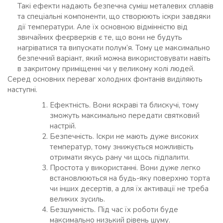
Такі ефекти надають безпечна суміш металевих сплавів
та спеціальні компоненти, що створюють іскри завдяки
дії температури. Але їх основною відмінністю від
звичайних феєрверків є те, що вони не будуть
нагріватися та випускати полум’я. Тому це максимально
безпечний варіант, який можна використовувати навіть
в закритому приміщенні чи у великому колі людей.
Серед основних переваг холодних фонтанів виділяють
наступні.
Ефектність. Вони яскраві та блискучі, тому
зможуть максимально передати святковий
настрій.
Безпечність. Іскри не мають дуже високих
температур, тому знижується можливість
отримати якусь рану чи щось підпалити.
Простота у використанні. Вони дуже легко
встановлюються на будь-яку поверхню торта
чи інших десертів, а для їх активації не треба
великих зусиль.
Безшумність. Під час їх роботи буде
максимально низький рівень шуму.